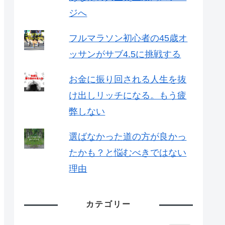
ジへ
フルマラソン初心者の45歳オ
ッサンがサブ4.5に挑戦する
お金に振り回される人生を抜
け出しリッチになる。もう疲
弊しない
選ばなかった道の方が良かっ
たかも？と悩むべきではない
理由
カテゴリー