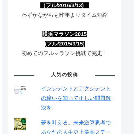
（フル/2016/3/13)
わずかながらも昨年よりタイム短縮
横浜マラソン2015
(フル/2015/3/15)
初めてのフルマラソン挑戦で完走！
人気の投稿
インシデントとアクシデント
の違いを知って正しい問題解
決を
夢を叶える。未来逆算思考で
あなたの人生史上最高ステー