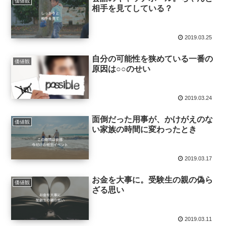
価値観
相手を見てしている？
2019.03.25
自分の可能性を狭めている一番の
価値観
原因は○○のせい
2019.03.24
面倒だった用事が、かけがえのな
価値観
い家族の時間に変わったとき
2019.03.17
お金を大事に。受験生の親の偽ら
価値観
ざる思い
2019.03.11