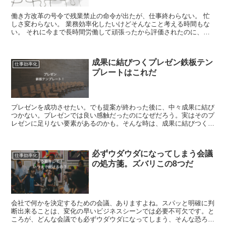
働き方改革の号令で残業禁止の命令が出たが、仕事終わらない。 忙
しさ変わらない。 業務効率化したいけどそんなこと考える時間もな
い。 それに今まで長時間労働して頑張ったから評価されたのに、今
更定時で帰るのも罪悪感あるし。 って、その考え...
成果に結びつくプレゼン鉄板テン
仕事効率化
プレートはこれだ
プレゼンを成功させたい。でも提案が終わった後に、中々成果に結び
つかない。プレゼンでは良い感触だったのになぜだろう。実はそのプ
レゼンに足りない要素があるのかも。そんな時は、成果に結びつくプ
レゼン鉄板テンプレートに沿って作りましょう。
必ずウダウダになってしまう会議
仕事効率化
の処方箋。ズバリこの8つだ
会社で何かを決定するための会議、ありますよね。スパッと明確に判
断出来ることは、変化の早いビジネスシーンでは必要不可欠です。と
ころが、どんな会議でも必ずウダウダになってしまう、そんな恐ろし